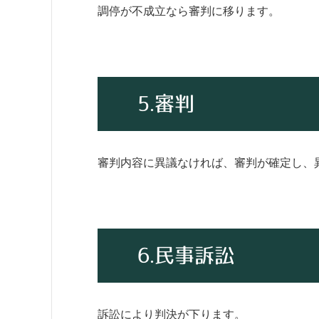
調停が不成立なら審判に移ります。
5.審判
審判内容に異議なければ、審判が確定し、
6.民事訴訟
訴訟により判決が下ります。