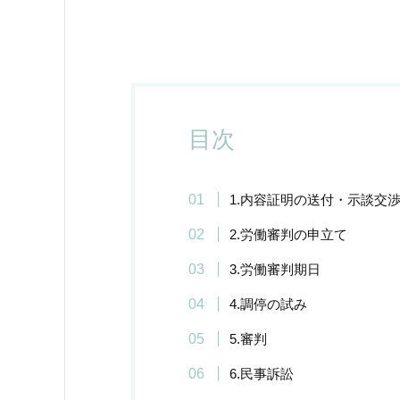
目次
1.内容証明の送付・示談交
2.労働審判の申立て
3.労働審判期日
4.調停の試み
5.審判
6.民事訴訟