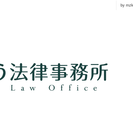
by
mz