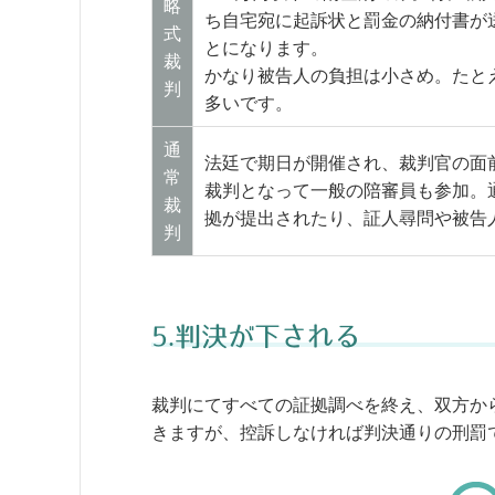
略
ち自宅宛に起訴状と罰金の納付書が
式
とになります。
裁
かなり被告人の負担は小さめ。たと
判
多いです。
通
法廷で期日が開催され、裁判官の面
常
裁判となって一般の陪審員も参加。
裁
拠が提出されたり、証人尋問や被告
判
5.判決が下される
裁判にてすべての証拠調べを終え、双方か
きますが、控訴しなければ判決通りの刑罰