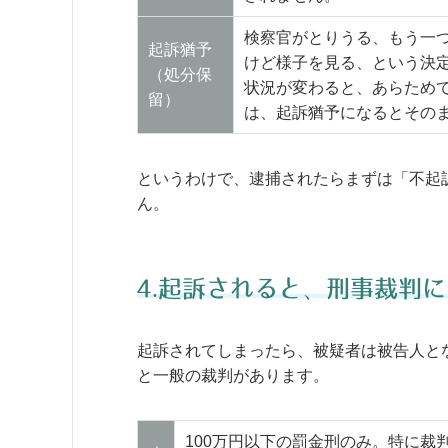
検察官がとりうる、もう一
起訴猶予
けど様子を見る、という決
（処分保
状況が変わると、あらため
留）
は、起訴猶予になるとその
というわけで、逮捕されたらまずは「不起
ん。
4.起訴されると、刑事裁判に
起訴されてしまったら、被疑者は被告人と
と一般の裁判があります。
100万円以下の罰金刑のみ。特に