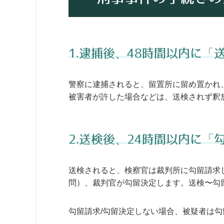
1.逮捕後、48時間以内に「
警察に逮捕されると、留置所に留め置かれ、
被害者が許した場合などは、送検されず釈
2.送検後、24時間以内に「勾
送検されると、検察官は裁判所に勾留請求
問）、裁判官が勾留決定します。送検〜勾
勾留請求/勾留決定しない場合、被疑者は