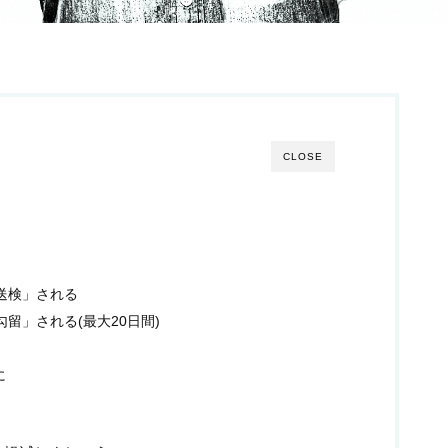
CLOSE
「送検」される
勾留」される(最大20日間)
に