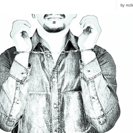
by
mz