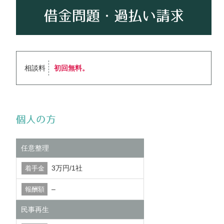
借金問題・過払い請求
相談料
初回無料。
個人の方
任意整理
3万円/1社
–
民事再生