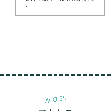
す。
S
S
E
C
C
A