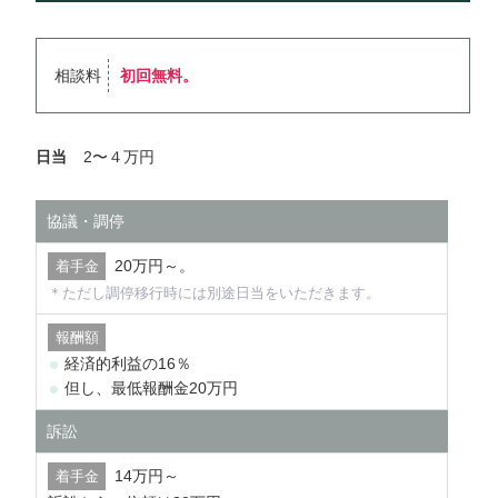
相談料
初回無料。
日当
2〜４万円
協議・調停
20万円～。
＊ただし調停移行時には別途日当をいただきます。
経済的利益の16％
但し、最低報酬金20万円
訴訟
14万円～