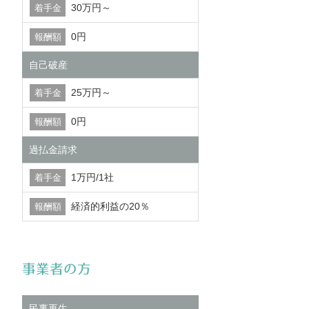
30万円～
0円
自己破産
25万円～
0円
過払金請求
1万円/1社
経済的利益の20％
事業者の方
民事再生