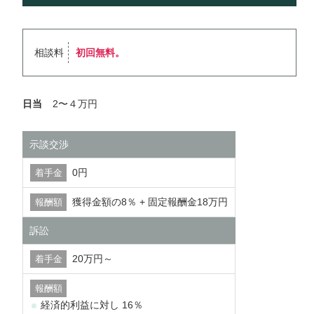
相談料
初回無料。
日当
2〜４万円
示談交渉
0円
獲得金額の8％ + 固定報酬金18万円
訴訟
20万円～
経済的利益に対し 16％