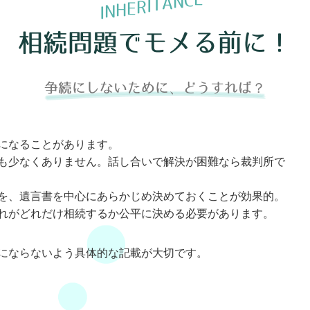
C
N
A
T
I
R
E
H
N
I
相続問題でモメる前に！
争続にしないために、どうすれば？
題になることがあります。
も少なくありません。話し合いで解決が困難なら裁判所で
を、遺言書を中心にあらかじめ決めておくことが効果的。
れがどれだけ相続するか公平に決める必要があります。
にならないよう具体的な記載が大切です。