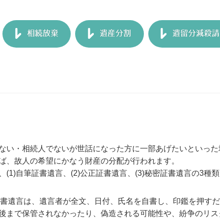
相続放棄
遺産分割
遺留分減殺請
ない・相続人でないが世話になった方に一部あげたいといった
ば、故人の希望にかなう財産の分配が行われます。
、(1)自筆証書遺言、(2)公正証書遺言、(3)秘密証書遺言の3種
筆証書遺言は、遺言者が全文、日付、氏名を自書し、印鑑を押す
後まで保管されなかったり、偽造される可能性や、紛争のリ