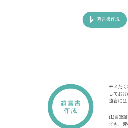
遺言書作成
モメたく
しておけ
遺言には
遺言書
作成
(1)自
でも、死