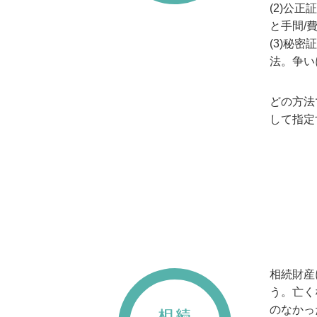
(2)公
と手間/
(3)秘
法。争い
どの方法
して指定
相続財産
う。亡く
のなかっ
相続